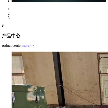
P
产品中心
roduct center
more>>