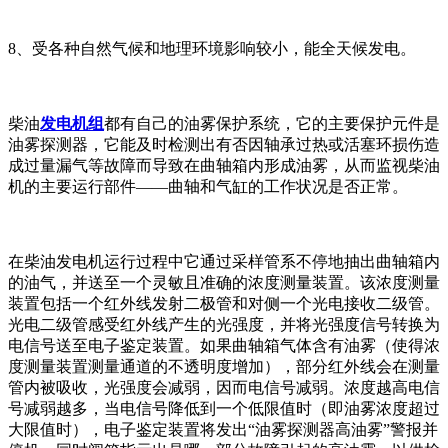
8、受各种自然气候和地理环境影响较小，能全天候发电。
柴油
发电机组
都有自己的油雾保护系统，它的主要保护元件是
油雾探测器，它能及时检测出有否因轴承过热或活塞环损伤造
成过量漏气等故障而导致在曲轴箱内形成油雾，从而监视柴油
机的主要运行部件——曲轴和气缸的工作状况是否正常。
在柴油发电机运行过程中它通过采样管系不停地抽出曲轴箱内
的油气，并送至一个灵敏且准确的浓度测量装置。该浓度测量
装置包括一个红外线发射二极管和对侧一个光电接收二级管。
光电二级管感受红外线产生的光强度，并将光强度信号转换为
电信号送至电子鉴定装置。如果曲轴箱气体含有油雾（使得浓
度测量装置测量通道的不透明度增加），部分红外线会在测量
管内被吸收，光强度会减弱，因而电信号减弱。浓度越高电信
号减弱越多，当电信号降低到一个低限值时（即油雾浓度超过
大限值时），电子鉴定装置将发出“油雾探测器高油雾”警报并