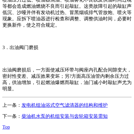
等都会造成燃油燃烧不良而引起敲缸。这类故障引起的敲缸声
低沉、沙哑并伴有发动机过热、冒黑烟或排气管放炮、喷火等
现象。应拆下喷油器进行检查和调整、调整供油时间，必要时
更换新件，使之符合规定。
3．出油阀门磨损
出油阀磨损后，一方面使减压环带与阀座内孔配合间隙变大，
密封性变差、减压效果变坏；另?方面高压油管内剩余压力过
高，供油增加，引起燃油爆燃而敲缸．油门减小时敲缸声尤为
明显。
上一条：
发电机组油浴式空气滤清器的结构和维护
下一条：
柴油机水泵的机组安装与齿轮箱安装需知
Top