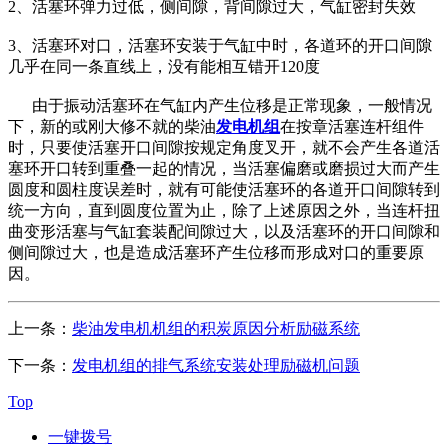
2、活塞环弹力过低，侧间隙，背间隙过大，气缸密封失效
3、活塞环对口，活塞环安装于气缸中时，各道环的开口间隙
几乎在同一条直线上，没有能相互错开120度
由于振动活塞环在气缸内产生位移是正常现象，一般情况
下，新的或刚大修不就的柴油
发电机组
在按章活塞连杆组件
时，只要使活塞开口间隙按规定角度叉开，就不会产生各道活
塞环开口转到重叠一起的情况，当活塞偏磨或磨损过大而产生
圆度和圆柱度误差时，就有可能使活塞环的各道开口间隙转到
统一方向，直到圆度位置为止，除了上述原因之外，当连杆扭
曲变形活塞与气缸套装配间隙过大，以及活塞环的开口间隙和
侧间隙过大，也是造成活塞环产生位移而形成对口的重要原
因。
上一条：
柴油发电机机组的积炭原因分析励磁系统
下一条：
发电机组的排气系统安装处理励磁机问题
Top
一键拨号