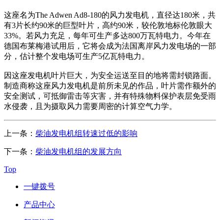
这座名为The Adwen Ad8-180的风力发电机，直径达180米，共
有3片长约90米的巨型叶片，高约90米，较伦敦地标伦敦眼大
33%。若风力充足，每年可生产多达800万瓦特电力。今年在
德国布莱梅港试用后，它将会成为法国离岸风力发电场的一部
分，估计整个发电场可生产5亿瓦特电力。
因这座发电机叶片巨大，为安全运送至目的地将需封锁路面。
制造商称这座风力发电机是前所未见的作品，叶片需作额外的
安全测试，可抵御雷击等灾害，并有特殊物料保护表层免受雨
水侵袭，且为摄取风力需要周密的计算空气力学。
上一条：
柴油发电机组转速过低的影响
下一条：
柴油发电机组的发展方向
Top
一键拨号
产品中心