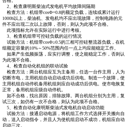
合格。
2、检查康明斯柴油式发电机平均故障间隔期
检查方法：机组带cosФ=0.8的额定负载，连续或累计运行
1000h以上，柴油机、发电机均不应出现故障，控制电路的元
件不应出现二次以上故障，否则，则认为此项不合格。
此项指标允许在实际运行中进行考核。
3、检查机组带可控硅负载的运行情况
试验方法：机组带cosФ≥0.5的三相可控硅整流器负载，在机
组额定容量的10%～50%范围内任一点上均应能稳定工作。
如果产生低频振荡，应实行调整，使之能稳定工作，否则认
为此项不合格。
4、检查自动化机组的联动试验
检查方法：两台机组应互为主备用，任选一台作主用，人为
切断市电，主用机组自动启动成功后供电。制造一个故障，使
主用机组自动停机备用机组则应自动成功后供电。使市电恢复
正常，备用机组应级自动停机。
如不合格，找出原因，排除故障。两台机组分别为主用，复
试三次，如仍有一次不合格，则认为此项不合格。
5、检查自动化康明斯柴油式发电机自动启动功能
试验方法：接通启动电源，将机组工作方式选择开关搬向自
动，送入启动指令，并且人为使机组启动不成功，机组应自动
启动三次。