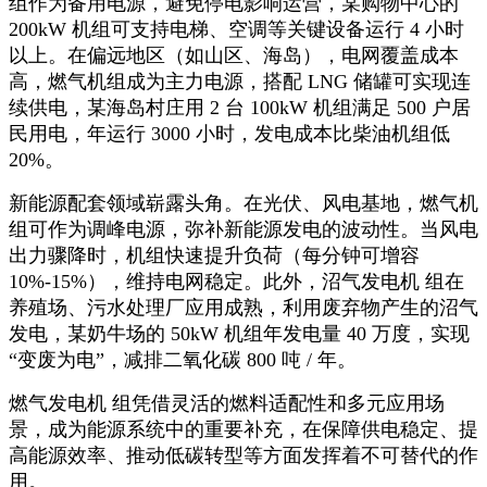
组作为备用电源，避免停电影响运营，某购物中心的
200kW
机组可支持电梯、空调等关键设备运行
4
小时
以上。在偏远地区（如山区、海岛），电网覆盖成本
高，燃气机组成为主力电源，搭配
LNG
储罐可实现连
续供电，某海岛村庄用
2
台
100kW
机组满足
500
户居
民用电，年运行
3000
小时，发电成本比柴油机组低
20%
。
新能源配套领域崭露头角。在光伏、风电基地，燃气机
组可作为调峰电源，弥补新能源发电的波动性。当风电
出力骤降时，机组快速提升负荷（每分钟可增容
10%-15%
），维持电网稳定。此外，沼气发电机 组在
养殖场、污水处理厂应用成熟，利用废弃物产生的沼气
发电，某奶牛场的
50kW
机组年发电量
40
万度，实现
“变废为电”，减排二氧化碳
800
吨
/
年。
燃气发电机 组凭借灵活的燃料适配性和多元应用场
景，成为能源系统中的重要补充，在保障供电稳定、提
高能源效率、推动低碳转型等方面发挥着不可替代的作
用。