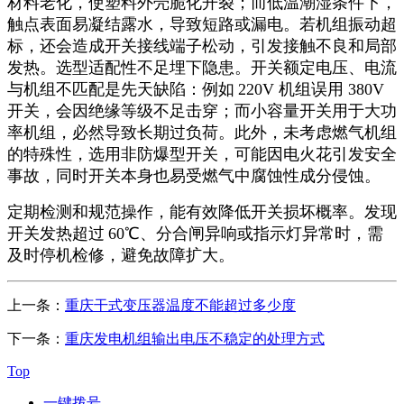
材料老化，使塑料外壳脆化开裂；而低温潮湿条件下，
触点表面易凝结露水，导致短路或漏电。若机组振动超
标，还会造成开关接线端子松动，引发接触不良和局部
发热。选型适配性不足埋下隐患。开关额定电压、电流
与机组不匹配是先天缺陷：例如
220V
机组误用
380V
开关，会因绝缘等级不足击穿；而小容量开关用于大功
率机组，必然导致长期过负荷。此外，未考虑燃气机组
的特殊性，选用非防爆型开关，可能因电火花引发安全
事故，同时开关本身也易受燃气中腐蚀性成分侵蚀。
定期检测和规范操作，能有效降低开关损坏概率。发现
开关发热超过
60
℃、分合闸异响或指示灯异常时，需
及时停机检修，避免故障扩大。
上一条：
重庆干式变压器温度不能超过多少度
下一条：
重庆发电机组输出电压不稳定的处理方式
Top
一键拨号