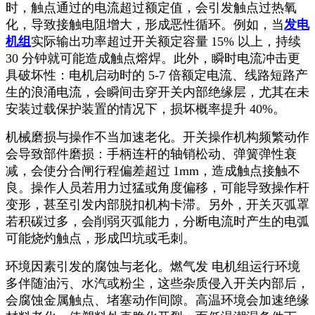
时，触点通过的电流超过额定值，会引发触点过热氧
化，导致接触电阻增大，形成恶性循环。例如，当
发电
机组
实际输出功率超过开关额定容量
15%
以上，持续
30
分钟就可能造成触点熔焊。此外，瞬时电流冲击更
具破坏性：电机启动时的
5-7
倍额定电流、线路短路产
生的浪涌电流，会瞬间击穿开关内部绝缘层，尤其在未
安装过载保护装置的情况下，损坏概率提升
40%
。
机械磨损与操作不当加速老化。开关操作机构频繁动作
会导致部件磨损：手柄连杆的轴销松动、弹簧弹性衰
减，会使分合闸行程偏差超过
1mm
，造成触点接触不
良。操作人员若用力过猛或角度偏移，可能导致操作杆
变形，甚至引发内部脱扣机构卡滞。另外，开关灭弧罩
若积碳过多，会削弱灭弧能力，分断电流时产生的电弧
可能烧灼触点，形成凹坑或毛刺。
环境因素引发的腐蚀与老化。燃气发 电机组运行环境
多伴随油污、水汽或粉尘，这些杂质侵入开关内部后，
会腐蚀金属触点、堵塞动作间隙。高温环境会加速绝缘