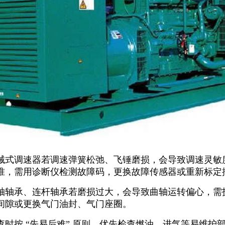
械式调速器若调速弹簧松弛、飞锤磨损，会导致调速灵敏
准，需用诊断仪检测故障码，更换故障传感器或重新标定
轴轴承、连杆轴承若磨损过大，会导致曲轴运转偏心，需
间隙或更换气门油封、气门座圈。
查时按
“先易后难” 原则，优先检查燃油、进气等易维