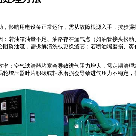
动，影响用电设备正常运行，需从故障根源入手，按步骤
因：若油箱油量不足、油路存在漏气点（如油管接头松动
会阻碍油流，需拆解清洗或更换滤芯；若喷油嘴磨损、雾
效率：空气滤清器堵塞会导致进气阻力增大，需定期清理
涡轮增压器叶片积碳或轴承磨损会导致进气压力不稳定，