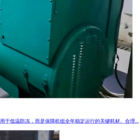
于低温防冻，而是保障机组全年稳定运行的关键耗材。合理...