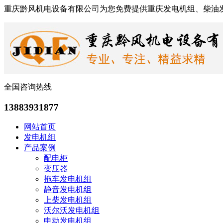
重庆黔风机电设备有限公司为您免费提供重庆发电机组、柴油
全国咨询热线
13883931877
网站首页
发电机组
产品案例
配电柜
变压器
拖车发电机组
静音发电机组
上柴发电机组
沃尔沃发电机组
申动发电机组