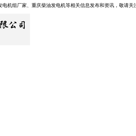
发电机组厂家、重庆柴油发电机等相关信息发布和资讯，敬请关