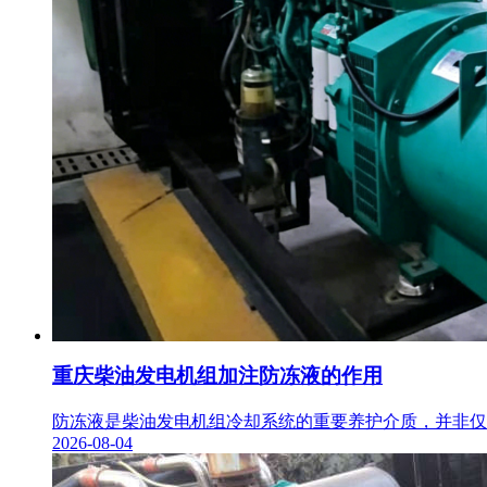
重庆柴油发电机组加注防冻液的作用
防冻液是柴油发电机组冷却系统的重要养护介质，并非仅用
2026-08-04