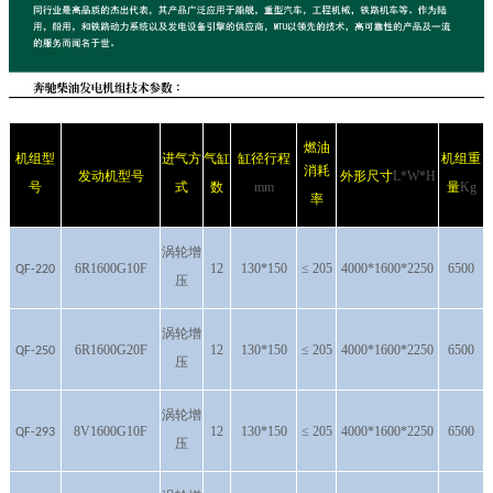
燃油
机组型
进气方
气缸
缸径行程
机组重
消耗
发动机型号
外形尺寸
L*W*H
号
式
数
mm
量
Kg
率
涡轮增
6R1600G10F
12
130*150
≤ 205
4000*1600*2250
6500
QF-220
压
涡轮增
6R1600G20F
12
130*150
≤ 205
4000*1600*2250
6500
QF-250
压
涡轮增
8V1600G10F
12
130*150
≤ 205
4000*1600*2250
6500
QF-293
压