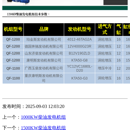
进气方
气
缸
机组型号
品牌
发动机型号
式
缸
QF-1200
珀金斯发动机有限公司
4012-46TAG2A
涡轮增压
16
16
QF-1200
德国奔驰发动机有限公司
12V4000G23R
涡轮增压
12
16
QF-1200
山东济柴发动机有限公司
B12V190ZLD
涡轮增压
12
19
QF-1200
康明斯发动机有限公司
KTA50-G8
涡轮增压
16
15
YC12VC1680L-
广西玉柴发动机有限公司
增压中冷
QF-1100
12
20
D20
重庆康明斯发动机有限公
涡轮增压
QF-1100
KTA50-G3
16
15
司
发布时间：2025-09-03 12:03:20
上一个：
1000KW柴油发电机组
下一个：
1500KW柴油发电机组