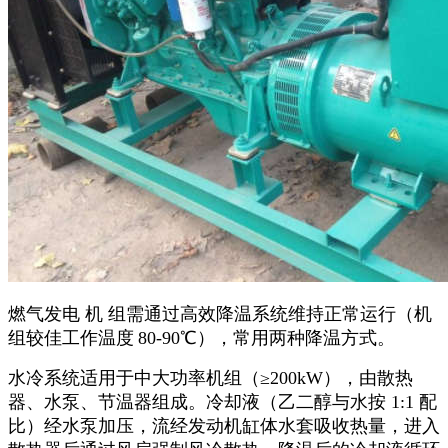
燃气发电 机 组需通过高效降温系统维持正常运行（机
组较佳工作温度
80-90
℃），常用两种降温方式。
水冷系统适用于中大功率机组（
≥
200kW
），由散热
器、水泵、节温器组成。冷却液（乙二醇与水按
1:1
配
比）经水泵加压，流经发动机缸体水套吸收热量，进入