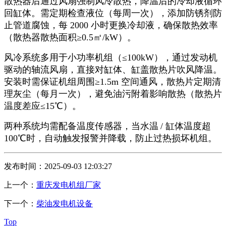
散热器后通过风扇强制风冷散热，降温后的冷却液循环
回缸体。需定期检查液位（每周一次），添加防锈剂防
止管道腐蚀，每
2000
小时更换冷却液，确保散热效率
（散热器散热面积≥
0.5
㎡
/kW
）。
风冷系统多用于小功率机组（
≤
100kW
），通过发动机
驱动的轴流风扇，直接对缸体、缸盖散热片吹风降温。
安装时需保证机组周围≥
1.5m
空间通风，散热片定期清
理灰尘（每月一次），避免油污附着影响散热（散热片
温度差应≤
15
℃）。
两种系统均需配备温度传感器，当水温
/
缸体温度超
100
℃时，自动触发报警并降载，防止过热损坏机组。
发布时间：2025-09-03 12:03:27
上一个：
重庆发电机组厂家
下一个：
柴油发电机设备
Top