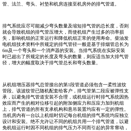
管、法兰、弯头、衬垫和机房连接至机房外的排气管道。
排气系统应尽可能减少弯头数量及缩短排气管的总长度，否则
就会导致机组的排气管压增大，而使机组产生过多的功率损
失，影响机组的正常运行和降低机组正常的使用寿命。柴油发
电机组技术资料中所规定的排气管径一般是基于排烟管总长为
6m及一个弯头和一个消声器的安装。当排气系统在实际安装
时已超出了所规定的长度及弯头的数量，则应适当加大排气管
径，增大的幅度取决于排气管总长和弯头数量。
从机组增压器排气总管接出的第1段管道必须包含一柔性波纹
管段。该波纹管已随机配套给客户，排气管第二段应被弹性支
承，以避免排气管道安装不合理，或机组运行时排气系统因热
效应而产生的相对位移引起的附加侧应力和压应力加到机组
上，排气管道的所有支承机构和悬吊装置均应有一定的弹性。
当机房内有一台以上机组时切记每台机组的排气系统均应独立
设计和安装。绝不允许让不同的机组共用一个排气管道，以避
免机组运行时因不同机组的排气压力不同而引起的异常窜动，