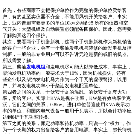
首先，有些商家不会把保护单位作为完整的保护单位卖给客
户，有的甚至卖仪器不齐全，不能用风机开关给客户。事实
上，业内普遍需要更多的单位10kw必须配备所有的仪器和空
气开关；大型机组及自动装置必须配备四保护。因此，您需要
了解购买这四个保护。
其次，要看两个手机翻新机，这两个手机翻新机作为新机销售
给客户一些企业，会有一个柴油发电机与装修的新发电机及控
制柜，一般的非专业用户可以不告诉无论是新的或旧的机器。
所以需要了解。
第三、柴油
发电机组
和发电机尽可能大以降低成本。事实上，
柴油发电机功率的一般要求大于10%，因为机械损失。还有一
些企业以及柴油发电机马力作为一个千瓦的虚假警报，以用
户，并与发电机功率小于柴油发电机配置单位。
第四者之间的关系，千伏安千瓦的混乱。的伏安千瓦夸大功
率，卖给客户。实际上KVA是视在功率，KW是有效功率伊克
沃，它们之间的关系，0.8kw。进口单位普遍使用KVA表示功
率的单位，和国内电气设备一般用千瓦表示，所以会计功率应
达到8折千瓦功率转换。
第五之间的关系，额定功率和待机功率，只说一个“权力”，作
为一个长期的权力出售给客户的备用电源。事实上，超长待机