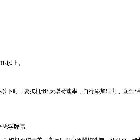
1Hz以上。
Hz以下时，要按机组*大增荷速率，自行添加出力，直至*
”光字牌亮。
、励磁机灭磁开关、高压厂用变压器均跳闸，红灯灭，绿