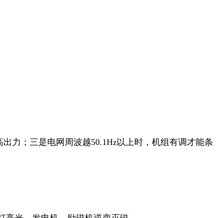
高出力；三是电网周波越50.1Hz以上时，机组有调才能条
灯亮光，发电机、励磁机逆变灭磁。