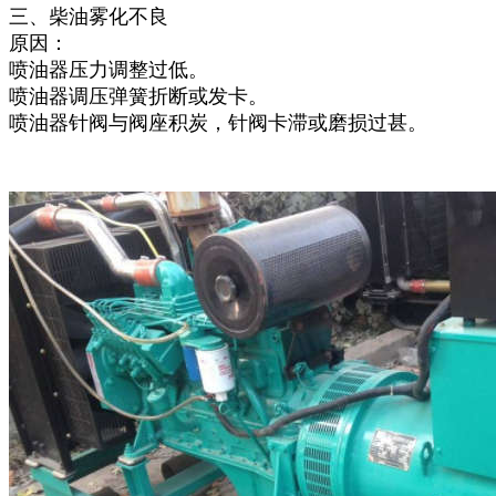
三、柴油雾化不良
原因：
喷油器压力调整过低。
喷油器调压弹簧折断或发卡。
喷油器针阀与阀座积炭，针阀卡滞或磨损过甚。