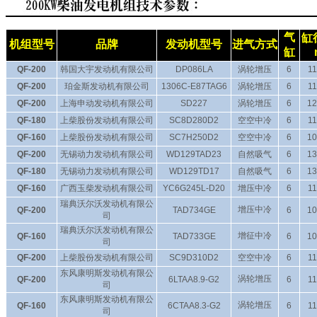
气
缸
机组型号
品牌
发动机型号
进气方式
缸
QF-200
韩国大宇发动机有限公司
DP086LA
涡轮增压
6
11
QF-200
珀金斯发动机有限公司
1306C-E87TAG6
涡轮增压
6
11
QF-200
上海申动发动机有限公司
SD227
涡轮增压
6
12
QF-180
上柴股份发动机有限公司
SC8D280D2
空空中冷
6
11
QF-160
上柴股份发动机有限公司
SC7H250D2
空空中冷
6
10
QF-200
无锡动力发动机有限公司
WD129TAD23
自然吸气
6
13
QF-180
无锡动力发动机有限公司
WD129TD17
自然吸气
6
13
QF-160
广西玉柴发动机有限公司
YC6G245L-D20
增压中冷
6
11
瑞典沃尔沃发动机有限公
增压中冷
QF-200
TAD734GE
6
10
司
瑞典沃尔沃发动机有限公
增征中冷
QF-160
TAD733GE
6
10
司
QF-200
上柴股份发动机有限公司
SC9D310D2
空空中冷
6
11
东风康明斯发动机有限公
涡轮增压
QF-200
6LTAA8.9-G2
6
11
司
东风康明斯发动机有限公
涡轮增压
QF-160
6CTAA8.3-G2
6
11
司