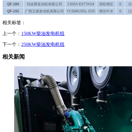
QF-180
珀金斯发动机有限公司
1306A-E87TAG4
涡轮增压
6
11
QF-192
广西玉柴发动机有限公司
YC6MK285L-D20
增压中冷
6
12
相关标签：
上一个：
150KW柴油发电机组
下一个：
250KW柴油发电机组
相关新闻