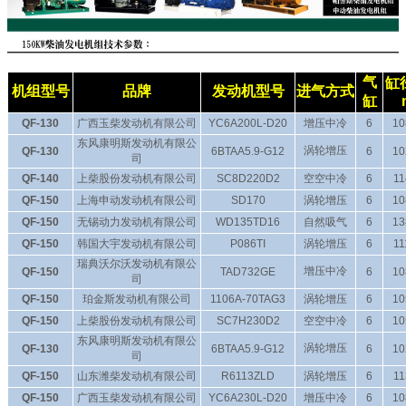
气
缸
机组型号
品牌
发动机型号
进气方式
缸
QF-130
广西玉柴发动机有限公司
YC6A200L-D20
增压中冷
6
10
东风康明斯发动机有限公
涡轮增压
QF-130
6BTAA5.9-G12
6
10
司
QF-140
上柴股份发动机有限公司
SC8D220D2
空空中冷
6
11
QF-150
上海申动发动机有限公司
SD170
涡轮增压
6
10
QF-150
无锡动力发动机有限公司
WD135TD16
自然吸气
6
13
QF-150
韩国大宇发动机有限公司
P086TI
涡轮增压
6
11
瑞典沃尔沃发动机有限公
增压中冷
QF-150
TAD732GE
6
10
司
QF-150
珀金斯发动机有限公司
1106A-70TAG3
涡轮增压
6
10
QF-150
上柴股份发动机有限公司
SC7H230D2
空空中冷
6
10
东风康明斯发动机有限公
涡轮增压
QF-130
6BTAA5.9-G12
6
10
司
QF-150
山东潍柴发动机有限公司
R6113ZLD
涡轮增压
6
11
QF-150
广西玉柴发动机有限公司
YC6A230L-D20
增压中冷
6
10