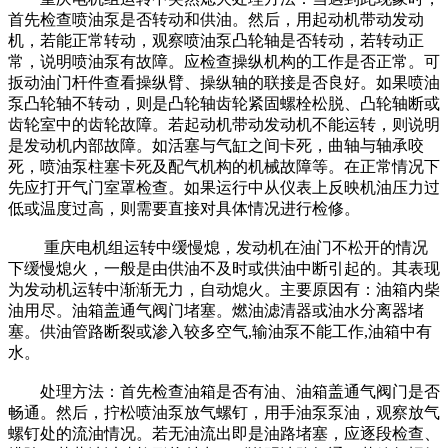
首先检查喷油泵是否转动和供油。然后，用起动机带动发动
机，若能正常转动，观察喷油泵凸轮轴是否转动，若转动正
常，说明喷油泵有故障。应检查操纵机构的工作是否正常。可
扳动油门杆件查看操纵臂、操纵轴的联接是否良好。如果喷油
泵凸轮轴不转动，则是凸轮轴齿轮紧固螺栓松脱、凸轮轴断或
齿轮室中的齿轮故障。若起动机带动发动机不能运转，则说明
是发动机内部故障。如活塞与气缸之间卡死，曲轴与轴承咬
死，喷油泵柱塞卡死及配气机构的机械故障等。在正常情况下
先应打开气门室罩检查。如果运行中从仪表上反映机油压力过
低或温度过高，则需要直接对具体情况进行检修。
重庆电机组运转中缓慢熄，发动机在油门不松开的情况
下缓慢熄火，一般是由供油不及时或供油中断引起的。其表现
为发动机运转中渐渐无力，自动熄火。主要原因有：油箱内柴
油用尽。油箱盖通气阀门堵塞。燃油滤清器或油水分离器堵
塞。供油管路断裂或渗入较多空气,输油泵不能工作,油箱中有
水。
处理方法：首先检查油箱是否有油、油箱盖通气阀门是否
畅通。然后，拧松喷油泵放气螺钉，用手油泵泵油，观察放气
螺钉处的流油情况。若无油流出即是油路堵塞，应逐段检查、