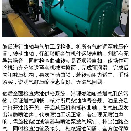
随后进行曲轴与气缸工况检测。将所有气缸调至减压位
置，转动曲轴，仔细聆听各缸机件运转声响，判断有无
异常噪音，同时检查曲轴转动是否顺滑自如。该操作可
将机油充分输送至各机械摩擦面，完成预润滑。完成后
关闭减压机构，再次摇动曲轴，若转动阻力适中、手感
紧实，说明气缸压缩状态良好、无漏气问题。
然后全面检查燃油供给系统。清理燃油箱盖通气孔的污
物，保证通气顺畅，核对所用柴油牌号合规、油量充足
并打开油路开关。开启减压机构摇转曲轴，各气缸应发
出清脆喷油声，代表喷油工况正常。若出现无喷油声
响，需旋松柴油滤清器与喷油泵放气螺钉，排出油路空
气。同时检查油管及接头，杜绝漏油问题，全方位保障