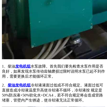
1、柴油
发电机组
水泵故障。首先我们要先检查水泵作用是否
良好，如果发现水泵传动齿轴磨损过限时说明水泵已起不到作
用，需要更换后才能循环正常。
2、
柴油发电机组
冷却液液面过低或不符合规定。液面过低可
直接造成冷却液温度升高使冷却液不循环，冷却液按 规定是
50%防冻液+50%软化水+DCA4，若不符合规定将会造成管路
堵塞，管壁内产生锈迹，使冷却液无法正常循环。