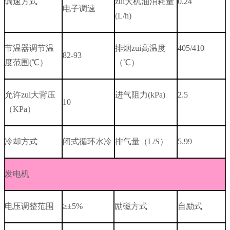
调速方式
zui大机油消耗量
0.24
电子调速
(L/h)
节温器调节温
排烟zui高温度
405/410
82-93
度范围
(
℃）
（℃）
允许zui大背压
进气阻力
(kPa)
2.5
10
（
KPa
）
冷却方式
闭式循环水冷
排气量（
L/S
）
5.99
发电机
电压调整范围
≥±
5%
励磁方式
自励式