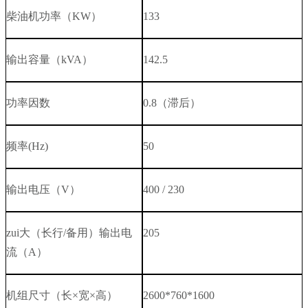
柴油机功率（
KW
）
133
输出容量（
kVA
）
142.5
功率因数
0.8
（滞后）
频率
(Hz)
50
输出电压（
V
）
400 / 230
zui大（长行
/
备用）输出电
205
流（
A
）
机组尺寸（长×宽×高）
2600*760*1600