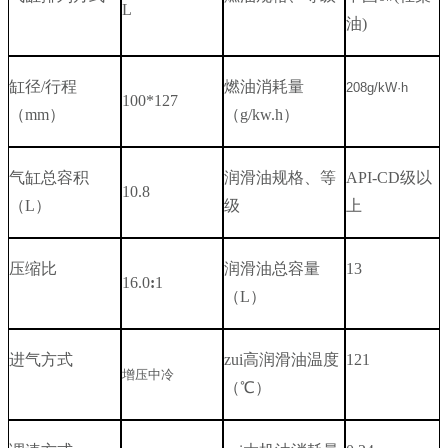
L
油
)
缸径
/
行程
燃油消耗量
208g/kW·h
100*127
（
mm
）
（
g/kw.h
）
气缸总容积
润滑油规格、等
API-CD
级以
10.8
（
L
）
级
上
压缩比
润滑油总容量
13
16.0
:
1
（
L
）
进气方式
zui高润滑油温度
121
增压中冷
（℃）