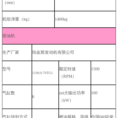
（
mm
）
机组净重（
kg
）
1400kg
柴油机
生产厂家
珀金斯发动机有限公司
型号
额定转速
1500
1106A-70TG1
（
RPM
）
气缸数
zui大输出功率
100
6
（
kW
）
气缸排列方式
燃油规格、等级
中国
0#(
轻柴