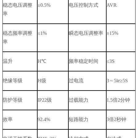
稳态电压调整
±
0.5%
电压控制方式
AVR
率
稳态频率调整
≤
1%
瞬态电压调整率
±
15%
率
温升
H
℃
频率稳定时间
≤
3S
绝缘等级
H
级
过电流
3
～
5le
≥
5S
防护等级
IP22
级
过载能力
1.5
倍
2
分钟
效率
92.4%
短路能力
3
倍
2
秒钟